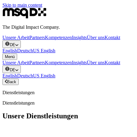
Skip to main content
The Digital Impact Company.
Unsere Arbeit
Partners
Kompetenzen
Insights
Über uns
Kontakt
DE
English
Deutsch
US English
Menü
Unsere Arbeit
Partners
Kompetenzen
Insights
Über uns
Kontakt
DE
English
Deutsch
US English
Back
Dienstleistungen
Dienstleistungen
Unsere Dienstleistungen