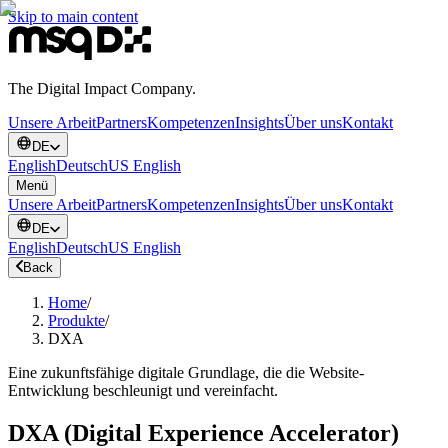
Skip to main content
The Digital Impact Company.
Unsere Arbeit
Partners
Kompetenzen
Insights
Über uns
Kontakt
DE
English
Deutsch
US English
Menü
Unsere Arbeit
Partners
Kompetenzen
Insights
Über uns
Kontakt
DE
English
Deutsch
US English
Back
Home
/
Produkte
/
DXA
Eine zukunftsfähige digitale Grundlage, die die Website-
Entwicklung beschleunigt und vereinfacht.
DXA (Digital Experience Accelerator)